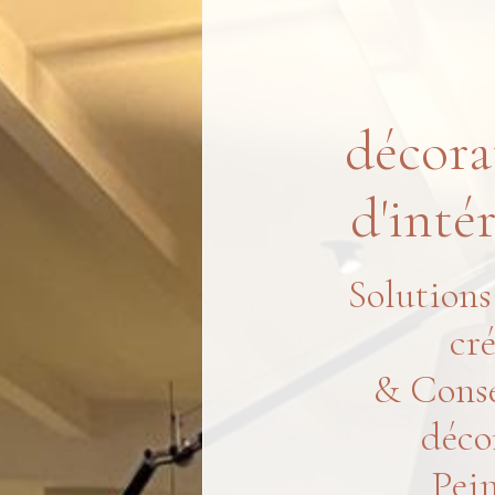
décora
d'inté
Solutions
cr
& Conse
déco
Pein