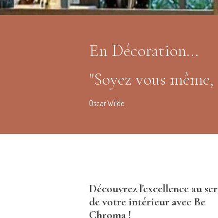
En Décoration...
"Soyez vous même, l
Oscar Wilde.
Découvrez l'excellence au ser
de votre intérieur avec Be
Chroma !