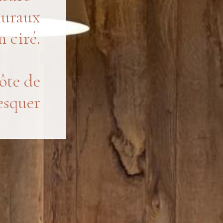
muraux
 ciré.
ôte de
esquer