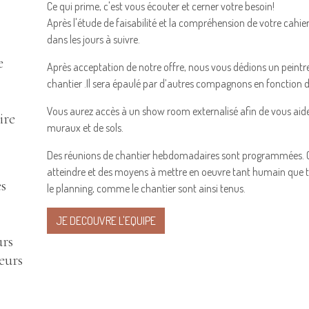
Ce qui prime, c'est vous écouter et cerner votre besoin!
Après l'étude de faisabilité et la compréhension de votre cahier 
dans les jours à suivre.
e
Après acceptation de notre offre, nous vous dédions un peintre
chantier .Il sera épaulé par d’autres compagnons en fonction d
Vous aurez accès à un show room externalisé afin de vous aide
ire
muraux et de sols.
Des réunions de chantier hebdomadaires sont programmées. On
atteindre et des moyens à mettre en oeuvre tant humain que t
s
le planning, comme le chantier sont ainsi tenus.
JE DECOUVRE L'EQUIPE
urs
eurs