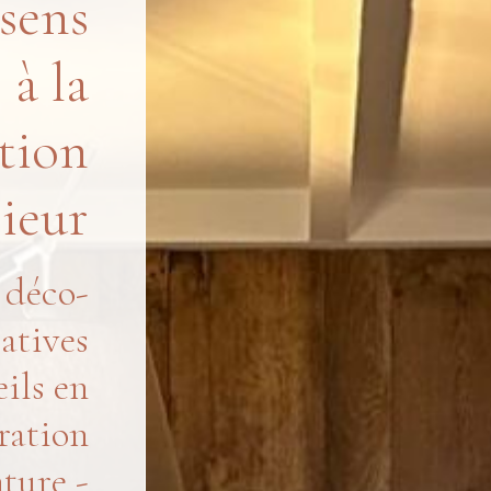
sens
à la
tion
rieur
 déco-
éatives
ils en
ration
ture -