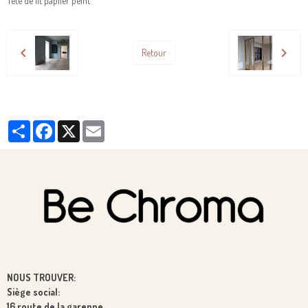
Tête de lit papiier peint
Retour
Partager
Facebook
X
Email
NOUS TROUVER:
Siège social:
16 route de la garenne